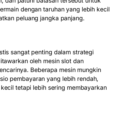
 dan patuhi batasan tersebut untuk
bermain dengan taruhan yang lebih kecil
katkan peluang jangka panjang.
stis sangat penting dalam strategi
ditawarkan oleh mesin slot dan
encarinya. Beberapa mesin mungkin
asio pembayaran yang lebih rendah,
 kecil tetapi lebih sering membayarkan