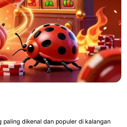
g paling dikenal dan populer di kalangan