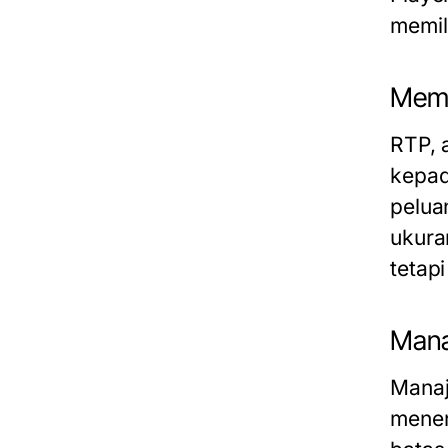
memil
Mema
RTP, 
kepad
pelua
ukura
tetap
Mana
Manaj
menen