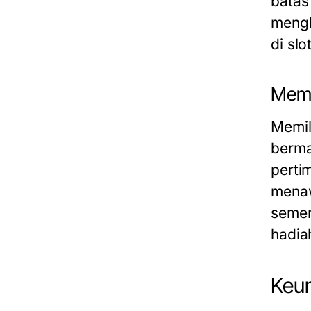
batas
mengh
di sl
Memi
Memil
berma
perti
menaw
semen
hadia
Keun