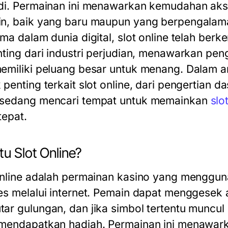
di. Permainan ini menawarkan kemudahan akse
n, baik yang baru maupun yang berpengalama
ama dalam dunia digital, slot online telah ber
nting dari industri perjudian, menawarkan 
emiliki peluang besar untuk menang. Dalam a
 penting terkait slot online, dari pengertian d
sedang mencari tempat untuk memainkan
slo
tepat.
tu Slot Online?
online adalah permainan kasino yang mengguna
es melalui internet. Pemain dapat menggesek 
ar gulungan, dan jika simbol tertentu muncul
mendapatkan hadiah. Permainan ini menawarkan