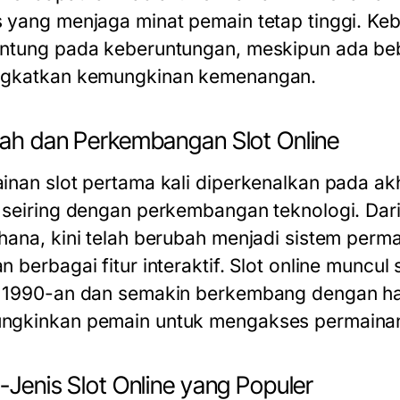
 yang menjaga minat pemain tetap tinggi. Keb
ntung pada keberuntungan, meskipun ada beb
gkatkan kemungkinan kemenangan.
rah dan Perkembangan Slot Online
inan slot pertama kali diperkenalkan pada a
 seiring dengan perkembangan teknologi. Dar
hana, kini telah berubah menjadi sistem per
 berbagai fitur interaktif. Slot online muncul
 1990-an dan semakin berkembang dengan hadi
gkinkan pemain untuk mengakses permainan 
-Jenis Slot Online yang Populer