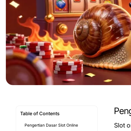
Peng
Table of Contents
Slot 
Pengertian Dasar Slot Online