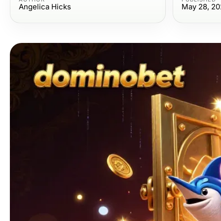
Angelica Hicks
May 28, 20