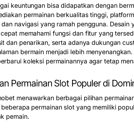
gai keuntungan bisa didapatkan dengan bermai
diakan permainan berkualitas tinggi, platfor
 dan navigasi yang ramah pengguna. Desain
 cepat memahami fungsi dan fitur yang ters
it dan penarikan, serta adanya dukungan cus
laman bermain menjadi lebih menyenangkan. S
rbarui koleksi permainannya agar tetap men
an Permainan Slot Populer di Dom
obet menawarkan berbagai pilihan permainan 
 beberapa permainan slot yang memiliki popula
k pemain.