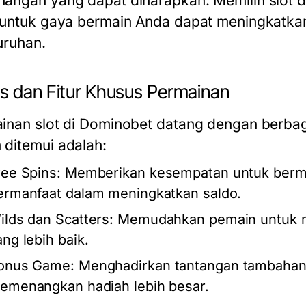
angan yang dapat diharapkan. Memilih slot de
 untuk gaya bermain Anda dapat meningkatka
uruhan.
s dan Fitur Khusus Permainan
inan slot di Dominobet datang dengan berbag
ditemui adalah:
ree Spins:
Memberikan kesempatan untuk berma
ermanfaat dalam meningkatkan saldo.
ilds dan Scatters:
Memudahkan pemain untuk 
ang lebih baik.
onus Game:
Menghadirkan tantangan tambahan
emenangkan hadiah lebih besar.