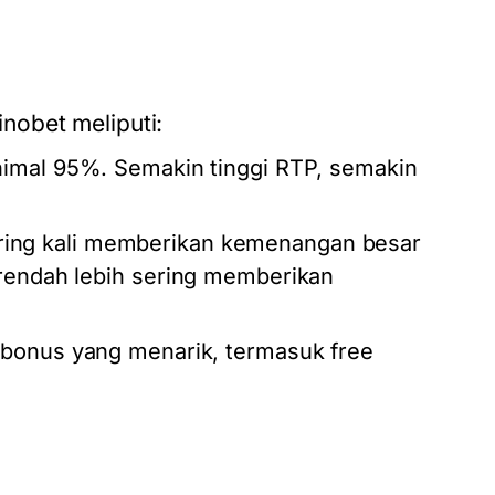
nobet meliputi:
nimal 95%. Semakin tinggi RTP, semakin
sering kali memberikan kemenangan besar
 rendah lebih sering memberikan
 bonus yang menarik, termasuk free