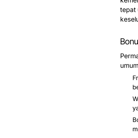
kemen
tepat
kesel
Bonu
Perma
umum 
F
b
W
y
B
m