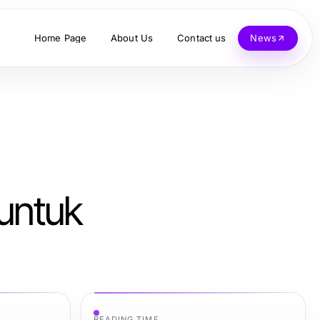
Home Page
About Us
Contact us
News
 untuk
READING TIME