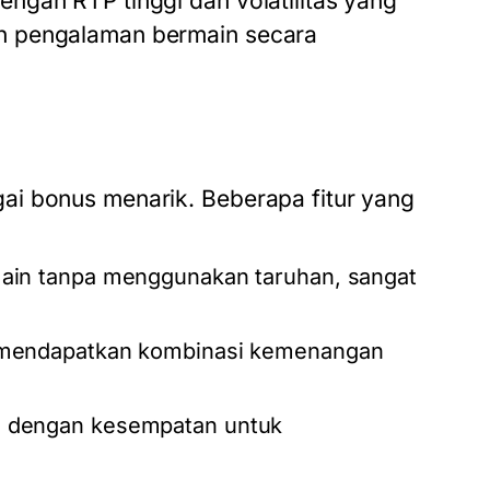
ngan RTP tinggi dan volatilitas yang
n pengalaman bermain secara
ai bonus menarik. Beberapa fitur yang
in tanpa menggunakan taruhan, sangat
mendapatkan kombinasi kemenangan
 dengan kesempatan untuk