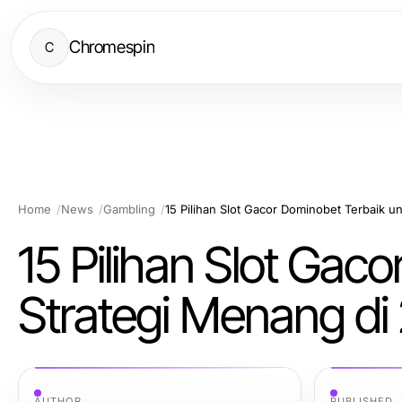
Chromespin
C
Home
News
Gambling
15 Pilihan Slot Gac
Strategi Menang di
AUTHOR
PUBLISHED