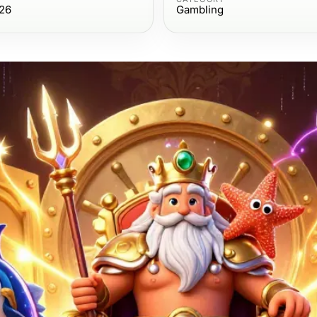
26
Gambling