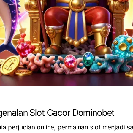
enalan Slot Gacor Dominobet
nia perjudian online, permainan slot menjadi sa