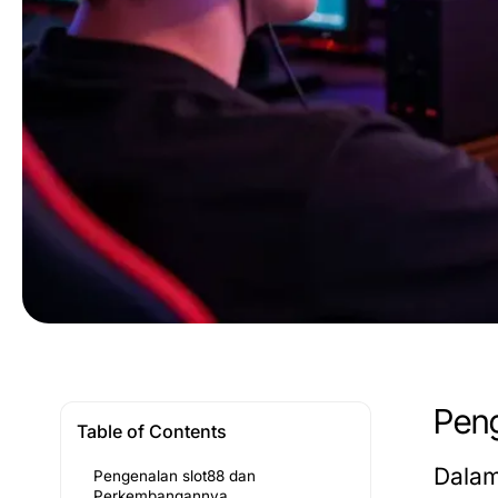
Pen
Table of Contents
Dalam
Pengenalan slot88 dan
Perkembangannya