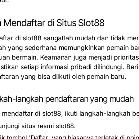
 Mendaftar di Situs Slot88
ftar di slot88 sangatlah mudah dan tidak m
ah yang sederhana memungkinkan pemain bar
uan bermain. Keamanan juga menjadi priorita
tikan setiap informasi pribadi dilindungi. Ber
ftaran yang bisa diikuti oleh pemain baru.
kah-langkah pendaftaran yang mudah
 mendaftar di slot88, ikuti langkah-langkah be
unjungi situs resmi slot88.
lik tombol 'Daftar' yang biasanya terletak di po