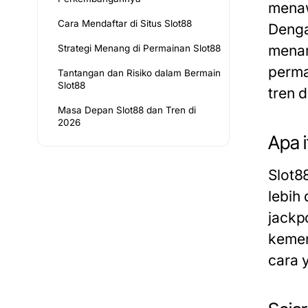
menaw
Cara Mendaftar di Situs Slot88
Denga
menar
Strategi Menang di Permainan Slot88
perma
Tantangan dan Risiko dalam Bermain
Slot88
tren d
Masa Depan Slot88 dan Tren di
2026
Apa i
Slot8
lebih
jackp
kemen
cara 