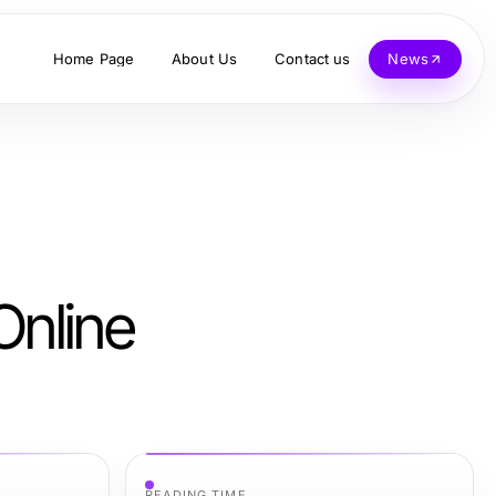
Home Page
About Us
Contact us
News
Online
READING TIME