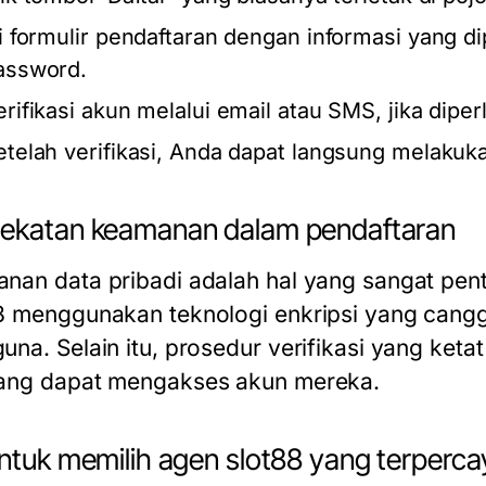
si formulir pendaftaran dengan informasi yang di
assword.
erifikasi akun melalui email atau SMS, jika diper
etelah verifikasi, Anda dapat langsung melakuk
ekatan keamanan dalam pendaftaran
nan data pribadi adalah hal yang sangat penti
8 menggunakan teknologi enkripsi yang canggi
una. Selain itu, prosedur verifikasi yang ke
ang dapat mengakses akun mereka.
untuk memilih agen slot88 yang terperca