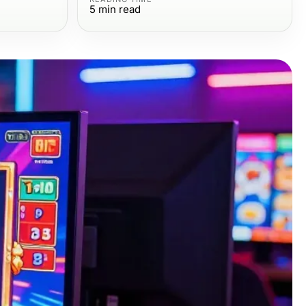
5
min read