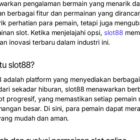
arkan pengalaman bermain yang menarik da
n berbagai fitur dan permainan yang dirancan
ik perhatian para pemain, tetapi juga mengub
inan slot. Ketika menjelajahi opsi,
slot88
memb
an inovasi terbaru dalam industri ini.
tu slot88?
8 adalah platform yang menyediakan berbagai 
 dari sekadar hiburan, slot88 menawarkan berba
ot progresif, yang memastikan setiap pemain
angan besar. Di sini, para pemain dapat mer
yang mudah dan aman.