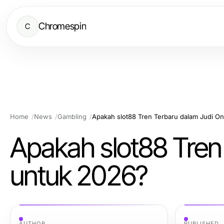
Chromespin
C
Home
News
Gambling
Apakah slot88 Tren Terbaru dalam Judi On
Apakah slot88 Tren
untuk 2026?
AUTHOR
PUBLISHED