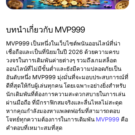
บทนำเกี่ยวกับ MVP999
MVP999 เป็นหนึ่งในเว็บไซต์พนันออนไลน์ที่น่า
เชื่อถือและเป็นที่นิยมในปี 2026 ด้วยความครบ
วงจรในการเดิมพันค่ายต่างๆ รวมถึงเกมสล็อต
ออนไลน์ที่ไม่มีขั้นต่ำและยังมีความปลอดภัยเป็น
อันดับหนึ่ง MVP999 มุ่งมั่นที่จะมอบประสบการณ์ที่
ดีที่สุดให้กับผู้เล่นทุกคน โดยเฉพาะอย่างยิ่งสำหรับ
นักเดิมพันที่ต้องการความสะดวกสบายในการเล่น
ผ่านมือถือ ที่มีกราฟิกสมจริงและลื่นไหลไม่สะดุด
หากคุณกำลังมองหาแพลตฟอร์มที่สามารถตอบ
โจทย์ทุกความต้องการในการเดิมพัน
MVP999
คือ
คำตอบที่เหมาะสมที่สุด