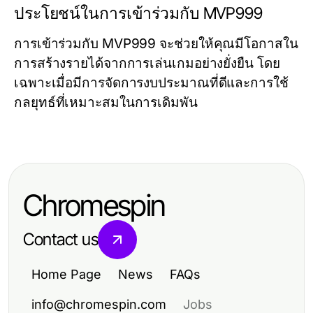
ประโยชน์ในการเข้าร่วมกับ MVP999
การเข้าร่วมกับ MVP999 จะช่วยให้คุณมีโอกาสใน
การสร้างรายได้จากการเล่นเกมอย่างยั่งยืน โดย
เฉพาะเมื่อมีการจัดการงบประมาณที่ดีและการใช้
กลยุทธ์ที่เหมาะสมในการเดิมพัน
Chromespin
Contact us
Home Page
News
FAQs
info@chromespin.com
Jobs