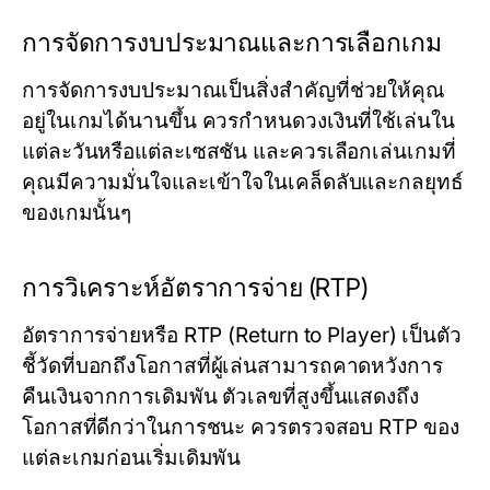
การจัดการงบประมาณและการเลือกเกม
การจัดการงบประมาณเป็นสิ่งสำคัญที่ช่วยให้คุณ
อยู่ในเกมได้นานขึ้น ควรกำหนดวงเงินที่ใช้เล่นใน
แต่ละวันหรือแต่ละเซสชัน และควรเลือกเล่นเกมที่
คุณมีความมั่นใจและเข้าใจในเคล็ดลับและกลยุทธ์
ของเกมนั้นๆ
การวิเคราะห์อัตราการจ่าย (RTP)
อัตราการจ่ายหรือ RTP (Return to Player) เป็นตัว
ชี้วัดที่บอกถึงโอกาสที่ผู้เล่นสามารถคาดหวังการ
คืนเงินจากการเดิมพัน ตัวเลขที่สูงขึ้นแสดงถึง
โอกาสที่ดีกว่าในการชนะ ควรตรวจสอบ RTP ของ
แต่ละเกมก่อนเริ่มเดิมพัน