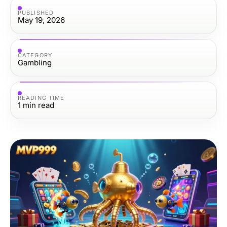
PUBLISHED
May 19, 2026
CATEGORY
Gambling
READING TIME
1
min read