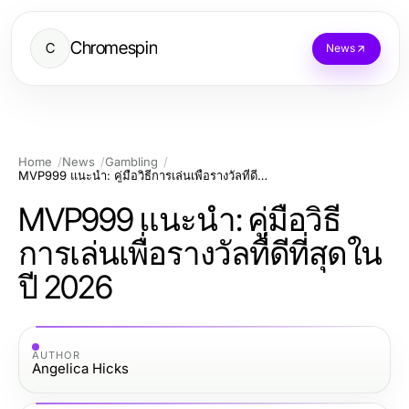
Chromespin
C
News
Home
News
Gambling
MVP999 แนะนำ: คู่มือวิธีการเล่นเพื่อรางวัลที่ดีที่สุดในปี 2026
MVP999 แนะนำ: คู่มือวิธี
การเล่นเพื่อรางวัลที่ดีที่สุดใน
ปี 2026
AUTHOR
Angelica Hicks