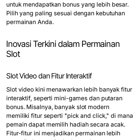
untuk mendapatkan bonus yang lebih besar.
Pilih yang paling sesuai dengan kebutuhan
permainan Anda.
Inovasi Terkini dalam Permainan
Slot
Slot Video dan Fitur Interaktif
Slot video kini menawarkan lebih banyak fitur
interaktif, seperti mini-games dan putaran
bonus. Misalnya, banyak slot modern
memiliki fitur seperti "pick and click," di mana
pemain dapat memilih hadiah secara acak.
Fitur-fitur ini menjadikan permainan lebih