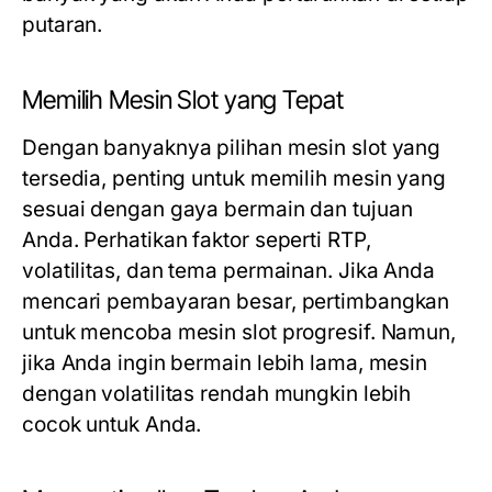
putaran.
Memilih Mesin Slot yang Tepat
Dengan banyaknya pilihan mesin slot yang
tersedia, penting untuk memilih mesin yang
sesuai dengan gaya bermain dan tujuan
Anda. Perhatikan faktor seperti RTP,
volatilitas, dan tema permainan. Jika Anda
mencari pembayaran besar, pertimbangkan
untuk mencoba mesin slot progresif. Namun,
jika Anda ingin bermain lebih lama, mesin
dengan volatilitas rendah mungkin lebih
cocok untuk Anda.